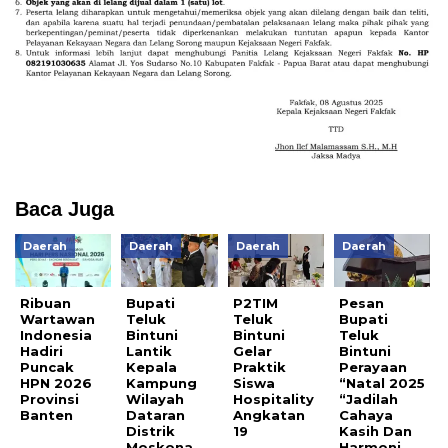
Baca Juga
Daerah
Daerah
Daerah
Daerah
Ribuan
Bupati
P2TIM
Pesan
Wartawan
Teluk
Teluk
Bupati
Indonesia
Bintuni
Bintuni
Teluk
Hadiri
Lantik
Gelar
Bintuni
Puncak
Kepala
Praktik
Perayaan
HPN 2026
Kampung
Siswa
“Natal 2025
Provinsi
Wilayah
Hospitality
“Jadilah
Banten
Dataran
Angkatan
Cahaya
Distrik
19
Kasih Dan
Moskona
Harmoni