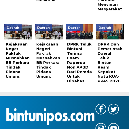
Menyinari
Masyarakat
Daerah
Daerah
Daerah
Daerah
Kejaksaan
Kejaksaan
DPRK Teluk
DPRK Dan
Negeri
Negeri
Bintuni
Pemerintah
Fakfak
Fakfak
Terima
Daerah
Musnahkan
Musnahkan
Enam
Teluk
BB Perkara
BB Perkara
Raperda
Bintuni
Tindak
Tindak
Non APBD
Resmi
Pidana
Pidana
Dari Pemda
Sepakati
Umum.
Umum.
Untuk
Nota KUA-
Dibahas
PPAS 2026