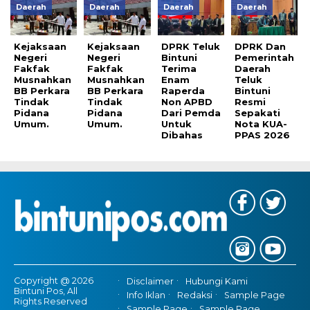
Daerah
Daerah
Daerah
Daerah
Kejaksaan
Kejaksaan
DPRK Teluk
DPRK Dan
Negeri
Negeri
Bintuni
Pemerintah
Fakfak
Fakfak
Terima
Daerah
Musnahkan
Musnahkan
Enam
Teluk
BB Perkara
BB Perkara
Raperda
Bintuni
Tindak
Tindak
Non APBD
Resmi
Pidana
Pidana
Dari Pemda
Sepakati
Umum.
Umum.
Untuk
Nota KUA-
Dibahas
PPAS 2026
Copyright @ 2026
Disclaimer
Hubungi Kami
Bintuni Pos, All
Info Iklan
Redaksi
Sample Page
Rights Reserved
Sample Page
Sample Page