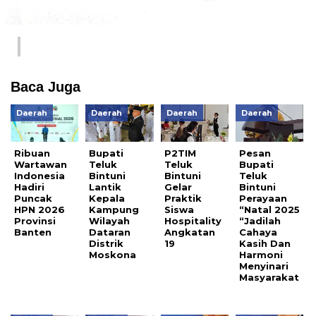
Baca Juga
Daerah
Daerah
Daerah
Daerah
Ribuan
Bupati
P2TIM
Pesan
Wartawan
Teluk
Teluk
Bupati
Indonesia
Bintuni
Bintuni
Teluk
Hadiri
Lantik
Gelar
Bintuni
Puncak
Kepala
Praktik
Perayaan
HPN 2026
Kampung
Siswa
“Natal 2025
Provinsi
Wilayah
Hospitality
“Jadilah
Banten
Dataran
Angkatan
Cahaya
Distrik
19
Kasih Dan
Moskona
Harmoni
Menyinari
Masyarakat