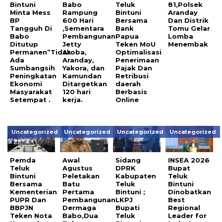
Bintuni
Babo
Teluk
81,Polsek
Minta Mess
Rampung
Bintuni
Aranday
BP
600 Hari
Bersama
Dan Distrik
Tangguh Di
,Sementara
Bank
Tomu Gelar
Babo
Pembangunan
Papua
Lomba
Ditutup
Jetty
Teken MoU
Menembak
Permanen”Tidak
Aroba,
Optimalisasi
Ada
Aranday,
Penerimaan
Sumbangsih
Yakora, dan
Pajak Dan
Peningkatan
Kamundan
Retribusi
Ekonomi
Ditargetkan
daerah
Masyarakat
120 hari
Berbasis
Setempat .
kerja.
Online
Uncategorized
Uncategorized
Uncategorized
Uncategorized
Pemda
Awal
Sidang
INSEA 2026
Teluk
Agustus
DPRK
Bupat
Bintuni
Peletakan
Kabupaten
Teluk
Bersama
Batu
Teluk
Bintuni
Kementerian
Pertama
Bintuni ;
Dinobatkan
PUPR Dan
Pembangunan
LKPJ
Best
BBPJN
Dermaga
Bupati
Regional
Teken Nota
Babo,Dua
Teluk
Leader for