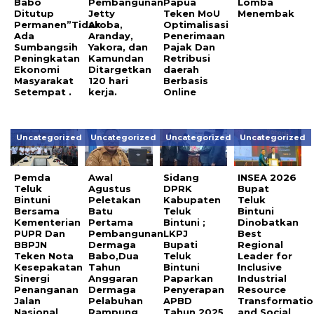
Babo
Pembangunan
Papua
Lomba
Ditutup
Jetty
Teken MoU
Menembak
Permanen”Tidak
Aroba,
Optimalisasi
Ada
Aranday,
Penerimaan
Sumbangsih
Yakora, dan
Pajak Dan
Peningkatan
Kamundan
Retribusi
Ekonomi
Ditargetkan
daerah
Masyarakat
120 hari
Berbasis
Setempat .
kerja.
Online
Uncategorized
Uncategorized
Uncategorized
Uncategorized
Pemda
Awal
Sidang
INSEA 2026
Teluk
Agustus
DPRK
Bupat
Bintuni
Peletakan
Kabupaten
Teluk
Bersama
Batu
Teluk
Bintuni
Kementerian
Pertama
Bintuni ;
Dinobatkan
PUPR Dan
Pembangunan
LKPJ
Best
BBPJN
Dermaga
Bupati
Regional
Teken Nota
Babo,Dua
Teluk
Leader for
Kesepakatan
Tahun
Bintuni
Inclusive
Sinergi
Anggaran
Paparkan
Industrial
Penanganan
Dermaga
Penyerapan
Resource
Jalan
Pelabuhan
APBD
Transformatio
Nasional
Rampung
Tahun 2025
and Social