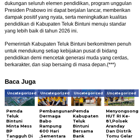
dukungan seluruh elemen pendidikan, program unggulan
Presiden Prabowo ini dapat berjalan lancar, memberikan
dampak positif yang nyata, serta meningkatkan kualitas
pendidikan di Kabupaten Teluk Bintuni menuju standar
yang lebih baik di tahun 2026 ini.
Pemerintah Kabupaten Teluk Bintuni berkomitmen penuh
untuk mendukung setiap kebijakan pusat di bidang
pendidikan demi mencetak generasi muda yang cerdas,
berkarakter, dan siap bersaing di masa depan.(***)
Baca Juga
Uncategorized
Uncategorized
Uncategorized
Uncategorized
Pemda
Pembangunan
Pemda
Menyongsong
Teluk
Dermaga
Kabupaten
HUT RI Ke-
Bintuni
Babo
Teluk
81,Polsek
Minta Mess
Rampung
Bintuni
Aranday
BP
600 Hari
Bersama
Dan Distrik
Tangguh Di
,Sementara
Bank
Tomu Gelar