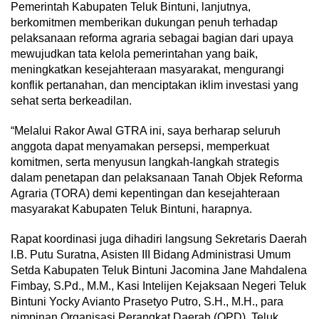
Pemerintah Kabupaten Teluk Bintuni, lanjutnya,
berkomitmen memberikan dukungan penuh terhadap
pelaksanaan reforma agraria sebagai bagian dari upaya
mewujudkan tata kelola pemerintahan yang baik,
meningkatkan kesejahteraan masyarakat, mengurangi
konflik pertanahan, dan menciptakan iklim investasi yang
sehat serta berkeadilan.
“Melalui Rakor Awal GTRA ini, saya berharap seluruh
anggota dapat menyamakan persepsi, memperkuat
komitmen, serta menyusun langkah-langkah strategis
dalam penetapan dan pelaksanaan Tanah Objek Reforma
Agraria (TORA) demi kepentingan dan kesejahteraan
masyarakat Kabupaten Teluk Bintuni, harapnya.
Rapat koordinasi juga dihadiri langsung Sekretaris Daerah
I.B. Putu Suratna, Asisten III Bidang Administrasi Umum
Setda Kabupaten Teluk Bintuni Jacomina Jane Mahdalena
Fimbay, S.Pd., M.M., Kasi Intelijen Kejaksaan Negeri Teluk
Bintuni Yocky Avianto Prasetyo Putro, S.H., M.H., para
pimpinan Organisasi Perangkat Daerah (OPD), Teluk