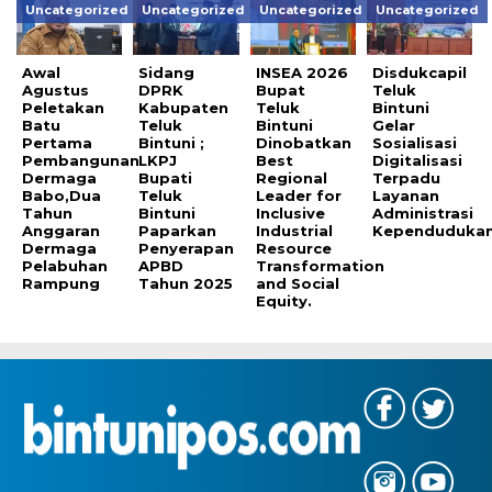
Uncategorized
Uncategorized
Uncategorized
Uncategorized
Awal
Sidang
INSEA 2026
Disdukcapil
Agustus
DPRK
Bupat
Teluk
Peletakan
Kabupaten
Teluk
Bintuni
Batu
Teluk
Bintuni
Gelar
Pertama
Bintuni ;
Dinobatkan
Sosialisasi
Pembangunan
LKPJ
Best
Digitalisasi
Dermaga
Bupati
Regional
Terpadu
Babo,Dua
Teluk
Leader for
Layanan
Tahun
Bintuni
Inclusive
Administrasi
Anggaran
Paparkan
Industrial
Kependudukan
Dermaga
Penyerapan
Resource
Pelabuhan
APBD
Transformation
Rampung
Tahun 2025
and Social
Equity.