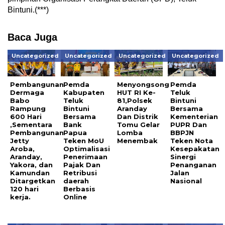
Bintuni.(***)
Baca Juga
Uncategorized
Uncategorized
Uncategorized
Uncategorized
Pembangunan
Pemda
Menyongsong
Pemda
Dermaga
Kabupaten
HUT RI Ke-
Teluk
Babo
Teluk
81,Polsek
Bintuni
Rampung
Bintuni
Aranday
Bersama
600 Hari
Bersama
Dan Distrik
Kementerian
,Sementara
Bank
Tomu Gelar
PUPR Dan
Pembangunan
Papua
Lomba
BBPJN
Jetty
Teken MoU
Menembak
Teken Nota
Aroba,
Optimalisasi
Kesepakatan
Aranday,
Penerimaan
Sinergi
Yakora, dan
Pajak Dan
Penanganan
Kamundan
Retribusi
Jalan
Ditargetkan
daerah
Nasional
120 hari
Berbasis
kerja.
Online