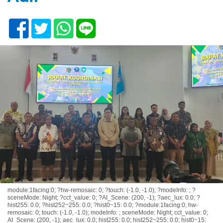
module:1facing:0; ?hw-remosaic: 0; ?touch: (-1.0, -1.0); ?modeInfo: ; ?
sceneMode: Night; ?cct_value: 0; ?AI_Scene: (200, -1); ?aec_lux: 0.0; ?
hist255: 0.0; ?hist252~255: 0.0; ?hist0~15: 0.0; ?module:1facing:0; hw-
remosaic: 0; touch: (-1.0, -1.0); modeInfo: ; sceneMode: Night; cct_value: 0;
AI_Scene: (200, -1); aec_lux: 0.0; hist255: 0.0; hist252~255: 0.0; hist0~15: