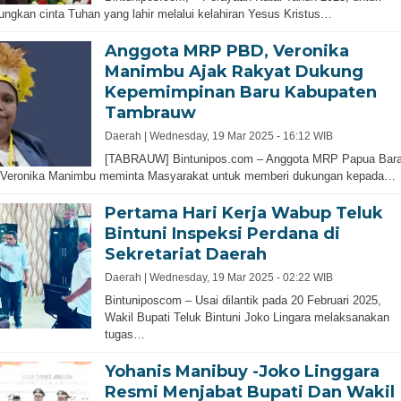
ngkan cinta Tuhan yang lahir melalui kelahiran Yesus Kristus…
Anggota MRP PBD, Veronika
Manimbu Ajak Rakyat Dukung
Kepemimpinan Baru Kabupaten
Tambrauw
Daerah |
Wednesday, 19 Mar 2025 - 16:12 WIB
[TABRAUW] Bintunipos.com – Anggota MRP Papua Bara
 Veronika Manimbu meminta Masyarakat untuk memberi dukungan kepada…
Pertama Hari Kerja Wabup Teluk
Bintuni Inspeksi Perdana di
Sekretariat Daerah
Daerah |
Wednesday, 19 Mar 2025 - 02:22 WIB
Bintuniposcom – Usai dilantik pada 20 Februari 2025,
Wakil Bupati Teluk Bintuni Joko Lingara melaksanakan
tugas…
Yohanis Manibuy -Joko Linggara
Resmi Menjabat Bupati Dan Wakil