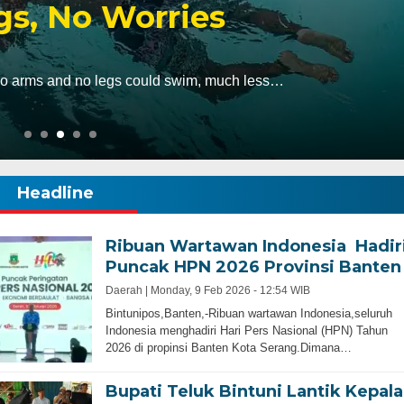
gs, No Worries
 no arms and no legs could swim, much less…
Headline
Ribuan Wartawan Indonesia Hadir
Puncak HPN 2026 Provinsi Banten
Daerah |
Monday, 9 Feb 2026 - 12:54 WIB
Bintunipos,Banten,-Ribuan wartawan Indonesia,seluruh
Indonesia menghadiri Hari Pers Nasional (HPN) Tahun
2026 di propinsi Banten Kota Serang.Dimana…
Bupati Teluk Bintuni Lantik Kepala