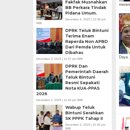
Fakfak Musnahkan
merenu
BB Perkara Tindak
Pidana Umum.
December 4, 2025 | 12:38 pm
WIB
DPRK Teluk Bintuni
Terima Enam
Raperda Non APBD
Dari Pemda Untuk
Dibahas
Daya,
December 3, 2025 | 11:57 pm WIB
DPRK Dan
Pemerintah Daerah
Teluk Bintuni
Resmi Sepakati
Nota KUA-PPAS
2026
December 3, 2025 | 11:44 pm WIB
Wabup Teluk
Bintuni Serahkan
SK PPPK Tahap II
December 3, 2025 | 11:30 pm
WIB