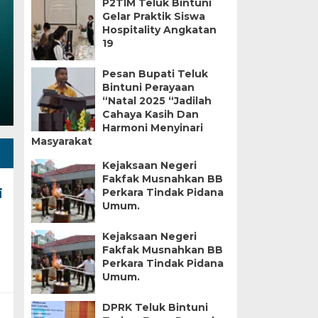
P2TIM Teluk Bintuni
Ultimate Winter Driv
Gelar Praktik Siswa
Hospitality Angkatan
Friday, 15 Nov 2019 - 09:04 WIB
19
Americans love their cars — especially the classics. C
Pesan Bupati Teluk
Bintuni Perayaan
“Natal 2025 “Jadilah
Cahaya Kasih Dan
Harmoni Menyinari
Masyarakat
Kejaksaan Negeri
Fakfak Musnahkan BB
i
Perkara Tindak Pidana
Umum.
Kejaksaan Negeri
Fakfak Musnahkan BB
Perkara Tindak Pidana
Umum.
DPRK Teluk Bintuni