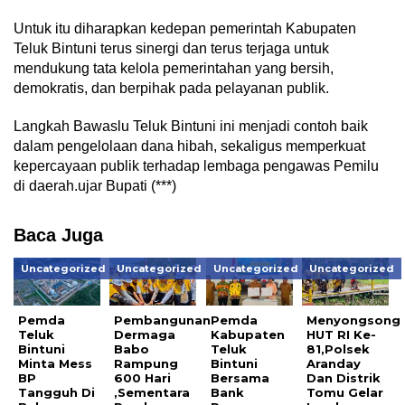
Untuk itu diharapkan kedepan pemerintah Kabupaten
Teluk Bintuni terus sinergi dan terus terjaga untuk
mendukung tata kelola pemerintahan yang bersih,
demokratis, dan berpihak pada pelayanan publik.
Langkah Bawaslu Teluk Bintuni ini menjadi contoh baik
dalam pengelolaan dana hibah, sekaligus memperkuat
kepercayaan publik terhadap lembaga pengawas Pemilu
di daerah.ujar Bupati (***)
Baca Juga
Uncategorized
Uncategorized
Uncategorized
Uncategorized
Pemda
Pembangunan
Pemda
Menyongsong
Teluk
Dermaga
Kabupaten
HUT RI Ke-
Bintuni
Babo
Teluk
81,Polsek
Minta Mess
Rampung
Bintuni
Aranday
BP
600 Hari
Bersama
Dan Distrik
Tangguh Di
,Sementara
Bank
Tomu Gelar