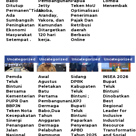
Babo
Pembangunan
Papua
Lomba
Ditutup
Jetty
Teken MoU
Menembak
Permanen”Tidak
Aroba,
Optimalisasi
Ada
Aranday,
Penerimaan
Sumbangsih
Yakora, dan
Pajak Dan
Peningkatan
Kamundan
Retribusi
Ekonomi
Ditargetkan
daerah
Masyarakat
120 hari
Berbasis
Setempat .
kerja.
Online
Uncategorized
Uncategorized
Uncategorized
Uncategorized
Pemda
Awal
Sidang
INSEA 2026
Teluk
Agustus
DPRK
Bupat
Bintuni
Peletakan
Kabupaten
Teluk
Bersama
Batu
Teluk
Bintuni
Kementerian
Pertama
Bintuni ;
Dinobatkan
PUPR Dan
Pembangunan
LKPJ
Best
BBPJN
Dermaga
Bupati
Regional
Teken Nota
Babo,Dua
Teluk
Leader for
Kesepakatan
Tahun
Bintuni
Inclusive
Sinergi
Anggaran
Paparkan
Industrial
Penanganan
Dermaga
Penyerapan
Resource
Jalan
Pelabuhan
APBD
Transformatio
Nasional
Rampung
Tahun 2025
and Social