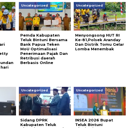
Uncategorized
Uncategorized
Pemda Kabupaten
Menyongsong HUT RI
Teluk Bintuni Bersama
Ke-81,Polsek Aranday
ri
Bank Papua Teken
Dan Distrik Tomu Gelar
MoU Optimalisasi
Lomba Menembak
etty
Penerimaan Pajak Dan
Retribusi daerah
mundan
Berbasis Online
hari
Uncategorized
Uncategorized
Sidang DPRK
INSEA 2026 Bupat
Kabupaten Teluk
Teluk Bintuni