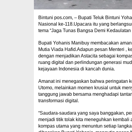
Bintuni pos.com, – Bupati Teluk Bintuni Yo
Nasional ke-118.Upacara itu yang berlangs
tema “Jaga Tunas Bangsa Demi Kedaulatan 
Bupati Yohanis Manibuy membacakan amanat 
Mutia Viada Hafid.Adapun pesan Menteri , 
dengan menjadikan Astacita sebagai komp
ruang digital dan perlindungan generasi mud
kejayaan Indonesia di kancah dunia.
Amanat ini menegaskan bahwa peringatan k
Utomo, melainkan momen krusial untuk meny
tanggung jawab bersama menghadapi tantang
transformasi digital.
“Saudara-saudara yang saya banggakan, per
menjadi titik tolak kita meneguhkan kembali
kompas utama yang menuntun setiap langkah