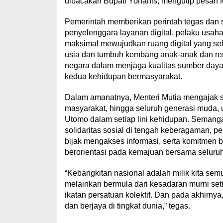
dibacakan Bupati Yohanis, mengutip pesan M
Pemerintah memberikan perintah tegas dan 
penyelenggara layanan digital, pelaku usaha
maksimal mewujudkan ruang digital yang seha
usia dan tumbuh kembang anak-anak dan rem
negara dalam menjaga kualitas sumber daya
kedua kehidupan bermasyarakat.
Dalam amanatnya, Menteri Mutia mengajak se
masyarakat, hingga seluruh generasi muda, 
Utomo dalam setiap lini kehidupan. Semangat
solidaritas sosial di tengah keberagaman, pen
bijak mengakses informasi, serta komitmen 
berorientasi pada kemajuan bersama seluruh
“Kebangkitan nasional adalah milik kita semu
melainkan bermula dari kesadaran murni set
ikatan persatuan kolektif. Dan pada akhirnya
dan berjaya di tingkat dunia,” tegas.