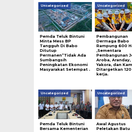
Uncategorized
Uncategorized
Pemda Teluk Bintuni
Pembangunan
Minta Mess BP
Dermaga Babo
Tangguh Di Babo
Rampung 600 Ha
Ditutup
,Sementara
Permanen”Tidak Ada
Pembangunan J
Sumbangsih
Aroba, Aranday,
Peningkatan Ekonomi
Yakora, dan Ka
Masyarakat Setempat .
Ditargetkan 120 
kerja.
Uncategorized
Uncategorized
Pemda Teluk Bintuni
Awal Agustus
Bersama Kementerian
Peletakan Batu